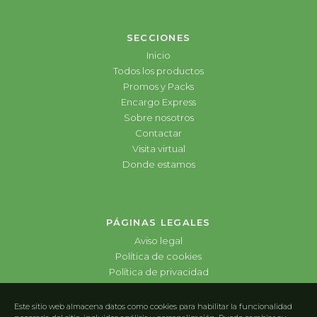
SECCIONES
Inicio
Todos los productos
Promos y Packs
Encargo Express
Sobre nosotros
Contactar
Visita virtual
Donde estamos
PÁGINAS LEGALES
Aviso legal
Política de cookies
Política de privacidad
Este sitio web almacena datos como cookies para habilitar la funcionalidad