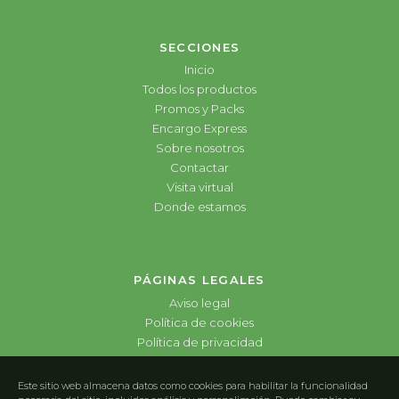
SECCIONES
Inicio
Todos los productos
Promos y Packs
Encargo Express
Sobre nosotros
Contactar
Visita virtual
Donde estamos
PÁGINAS LEGALES
Aviso legal
Política de cookies
Política de privacidad
Este sitio web almacena datos como cookies para habilitar la funcionalidad