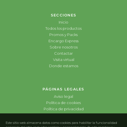
SECCIONES
Inicio
Todos los productos
Promos y Packs
Encargo Express
Sobre nosotros
Contactar
Visita virtual
Donde estamos
PÁGINAS LEGALES
Aviso legal
Política de cookies
Política de privacidad
Este sitio web almacena datos como cookies para habilitar la funcionalidad