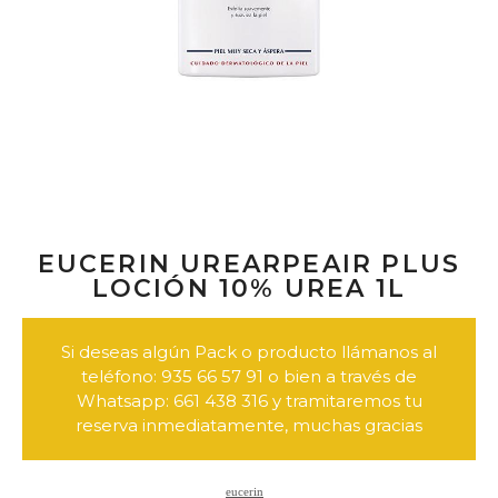
EUCERIN UREARPEAIR PLUS
LOCIÓN 10% UREA 1L
Si deseas algún Pack o producto llámanos al
teléfono: 935 66 57 91 o bien a través de
Whatsapp: 661 438 316 y tramitaremos tu
reserva inmediatamente, muchas gracias
eucerin