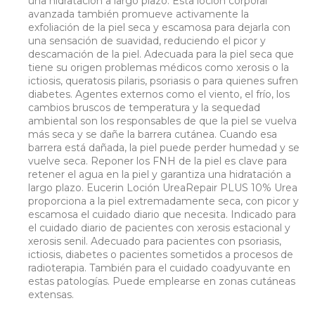
una hidratación a largo plazo. Esta loción corporal
avanzada también promueve activamente la
exfoliación de la piel seca y escamosa para dejarla con
una sensación de suavidad, reduciendo el picor y
descamación de la piel. Adecuada para la piel seca que
tiene su origen problemas médicos como xerosis o la
ictiosis, queratosis pilaris, psoriasis o para quienes sufren
diabetes. Agentes externos como el viento, el frío, los
cambios bruscos de temperatura y la sequedad
ambiental son los responsables de que la piel se vuelva
más seca y se dañe la barrera cutánea. Cuando esa
barrera está dañada, la piel puede perder humedad y se
vuelve seca. Reponer los FNH de la piel es clave para
retener el agua en la piel y garantiza una hidratación a
largo plazo. Eucerin Loción UreaRepair PLUS 10% Urea
proporciona a la piel extremadamente seca, con picor y
escamosa el cuidado diario que necesita. Indicado para
el cuidado diario de pacientes con xerosis estacional y
xerosis senil. Adecuado para pacientes con psoriasis,
ictiosis, diabetes o pacientes sometidos a procesos de
radioterapia. También para el cuidado coadyuvante en
estas patologías. Puede emplearse en zonas cutáneas
extensas.