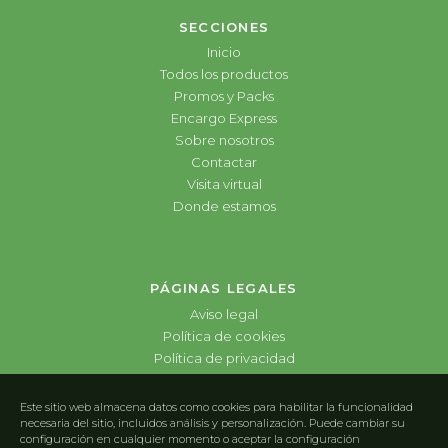
SECCIONES
Inicio
Todos los productos
Promos y Packs
Encargo Express
Sobre nosotros
Contactar
Visita virtual
Donde estamos
PÁGINAS LEGALES
Aviso legal
Política de cookies
Política de privacidad
Este sitio web almacena datos como cookies para habilitar la funcionalidad
necesaria del sitio, incluidos análisis y personalización. Puede cambiar su
configuración en cualquier momento o aceptar la configuración