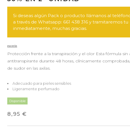
Si deseas algún Pack o producto llámanos al teléfono
a través de Whatsapp: 661 438 316 y tramitaremos tu 
inmediatamente, muchas gracias.
eucerin
Protección frente a la transpiración y el olor Esta fórmula si
antitranspirante durante 48 horas, clínicamente comprobada
de sudor en las axilas.
Adecuado para pieles sensibles
Ligeramente perfumado
Disponible
8,95 €