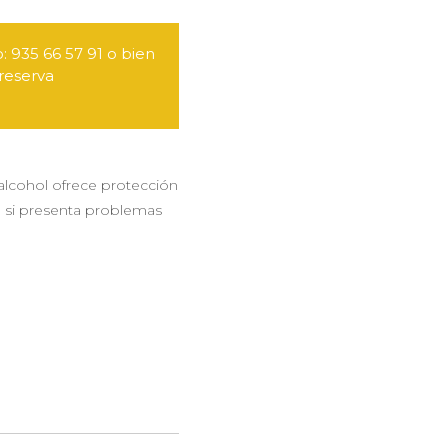
: 935 66 57 91 o bien
reserva
n alcohol ofrece protección
, si presenta problemas